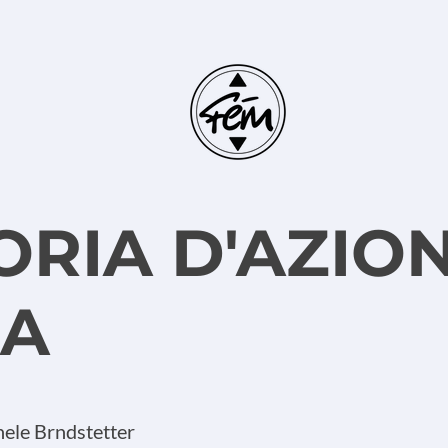
ORIA D'AZIO
NA
chele Brndstetter