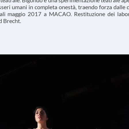
 teatrale. Bigondo è una sperimentazione teatrale ape
 esseri umani in completa onestà, traendo forza dalle 
trali maggio 2017 a MACAO. Restituzione dei labora
 Brecht.