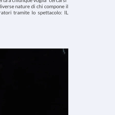
rta a chiunque voglia “cercarsi”
diverse nature di chi compone il
tori tramite lo spettacolo: IL