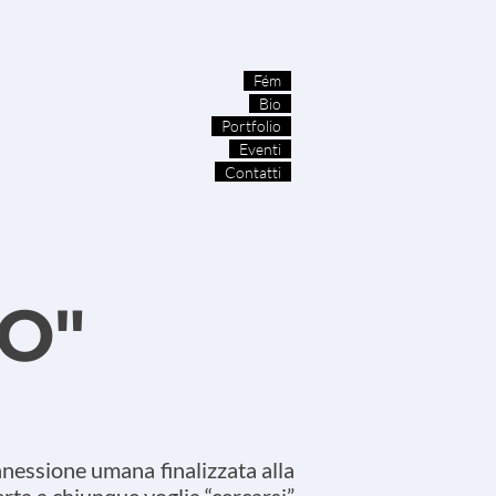
Fém
Bio
Portfolio
Eventi
Contatti
SO"
nessione umana finalizzata alla