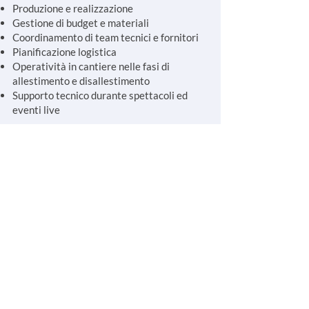
Produzione e realizzazione
Gestione di budget e materiali
Coordinamento di team tecnici e fornitori
Pianificazione logistica
Operatività in cantiere nelle fasi di
allestimento e disallestimento
Supporto tecnico durante spettacoli ed
eventi live
Ambiti di intervento
Allestimenti ed eventi
Live show
Mostre
Teatro e Opera
Cinema e cortometraggi
Video arte e videoclip
ADV e digital
Shooting e spot pubblicitari